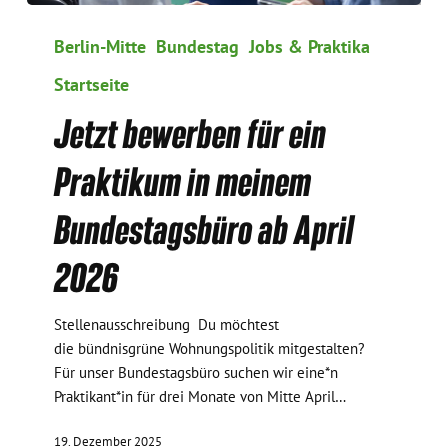
Jetzt
bewerben
Berlin-Mitte
Bundestag
Jobs & Praktika
für
Startseite
ein
Praktikum
Jetzt bewerben für ein
in
meinem
Praktikum in meinem
Bundestagsbüro
ab
Bundestagsbüro ab April
April
2026
2026
Stellenausschreibung Du möchtest
die bündnisgrüne Wohnungspolitik mitgestalten?
Für unser Bundestagsbüro suchen wir eine*n
Praktikant*in für drei Monate von Mitte April…
19. Dezember 2025