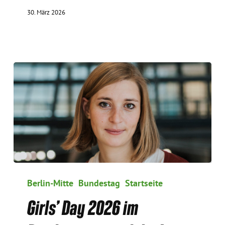
30. März 2026
Girls’
Day
Berlin-Mitte
Bundestag
Startseite
2026
Girls’ Day 2026 im
im
Bundestag