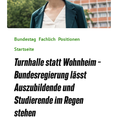
Turnhalle
statt
Bundestag
Fachlich
Positionen
Wohnheim
Startseite
–
Bundesregierung
Turnhalle statt Wohnheim –
lässt
Auszubildende
Bundesregierung lässt
und
Studierende
Auszubildende und
im
Regen
Studierende im Regen
stehen
stehen