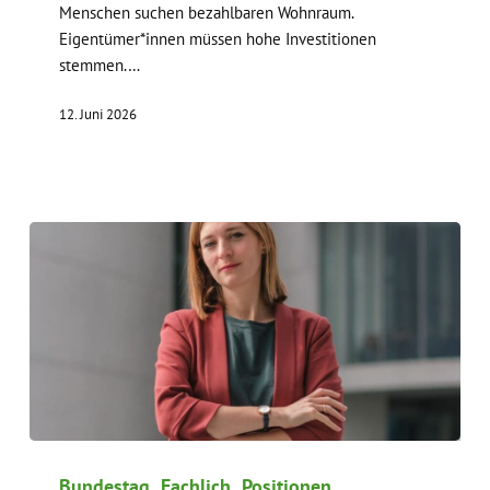
Menschen suchen bezahlbaren Wohnraum.
Eigentümer*innen müssen hohe Investitionen
stemmen.…
12. Juni 2026
Wir
brauchen
Bundestag
Fachlich
Positionen