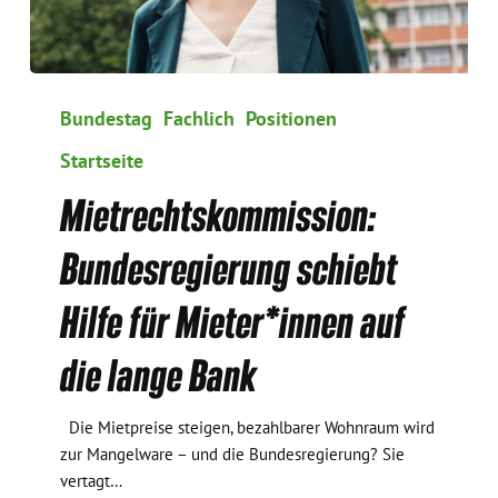
Mietrechtskommission:
Bundesregierung
Bundestag
Fachlich
Positionen
schiebt
Startseite
Hilfe
für
Mietrechtskommission:
Mieter*innen
auf
Bundesregierung schiebt
die
lange
Hilfe für Mieter*innen auf
Bank
die lange Bank
Die Mietpreise steigen, bezahlbarer Wohnraum wird
zur Mangelware – und die Bundesregierung? Sie
vertagt…