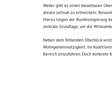
Weder gibt es einen belastbaren Über
diesen zeitnah zu entwickeln. Besond
Hierzu liegen der Bundesregierung ke
zentrale Grundlage, um die Wirksam
Neben dem fehlenden Überblick wird 
Wohngemeinnützigkeit. Im Koalitionsv
Bereich einzuführen. Doch konkrete K
sind keine weiteren Förderinstrument
oder zur Einbindung bestehender Förd
durchgeführten Expert*innenworkshops
Während die Wohngemeinnützigkeit dam
Einschätzung der Bundesregierung we
bedeutet: Selbst wenn neue Wohnung
bestenfalls.
Deshalb brauchen wir end