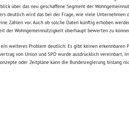
blick über das neu geschaffene Segment der Wohngemeinnützi
ers deutlich wird das bei der Frage, wie viele Unternehmen
ine Zahlen vor. Auch ob solche Daten künftig erhoben werden s
keit der Wohngemeinnützigkeit überhaupt bewerten zu könne
ein weiteres Problem deutlich: Es gibt keinen erkennbaren P
ertrag von Union und SPD wurde ausdrücklich vereinbart, Inv
onzepte oder Zeitpläne kann die Bundesregierung bislang nic
e absehbar. Wichtige Fragen zur finanziellen Unterstützung
erstrukturen bleiben unbeantwortet. Selbst die Ergebnisse e
 wurden bislang nicht veröffentlicht.
it politisch auf der Stelle tritt, verschärft sich die Lage 
rden in den kommenden Jahren jährlich rund 55.000 Wohnung
en gebaut werden, schrumpft der Bestand an gebundenem W
lich einen Systemwechsel zu dauerhaft bezahlbarem Wohnrau