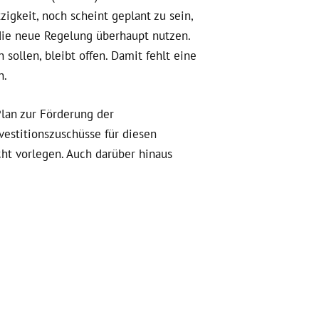
gkeit, noch scheint geplant zu sein,
 die neue Regelung überhaupt nutzen.
ollen, bleibt offen. Damit fehlt eine
n.
lan zur Förderung der
estitionszuschüsse für diesen
ht vorlegen. Auch darüber hinaus
, zur Ausgestaltung von Programmen
ines bereits Mitte 2025
im sozialen Wohnungsbau weiter. Nach
en aus der Sozialbindung fallen. Das
ohnraum weiter oder stagniert
m!