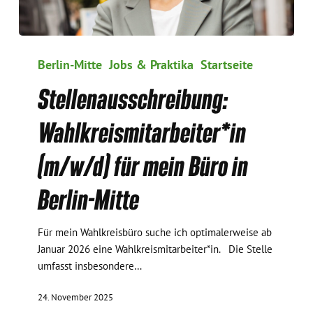
Stellen­
ausschreibung:
Berlin-Mitte
Jobs & Praktika
Startseite
Wahlkreis­
Stellen­ausschreibung:
mitarbeiter*in
(m/w/d)
Wahlkreis­mitarbeiter*in
für
mein
(m/w/d) für mein Büro in
Büro
in
Berlin-Mitte
Berlin-
Mitte
Für mein Wahlkreisbüro suche ich optimalerweise ab
Januar 2026 eine Wahlkreismitarbeiter*in. Die Stelle
umfasst insbesondere…
24. November 2025