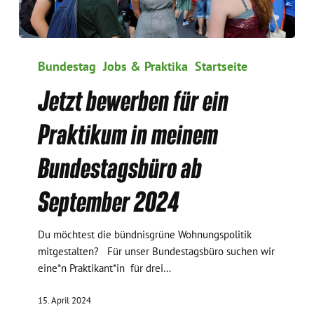
Jetzt
bewerben
Bundestag
Jobs & Praktika
Startseite
für
Jetzt bewerben für ein
ein
Praktikum
Praktikum in meinem
in
meinem
Bundestagsbüro ab
Bundestagsbüro
ab
September 2024
September
2024
Du möchtest die bündnisgrüne Wohnungspolitik
mitgestalten? Für unser Bundestagsbüro suchen wir
eine*n Praktikant*in für drei…
15. April 2024