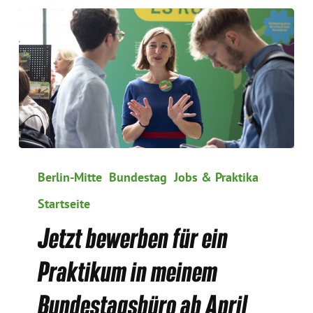
Jetzt
bewerben
Berlin-Mitte
Bundestag
Jobs & Praktika
für
Startseite
ein
Praktikum
Jetzt bewerben für ein
in
meinem
Praktikum in meinem
Bundestagsbüro
ab
Bundestagsbüro ab April
April