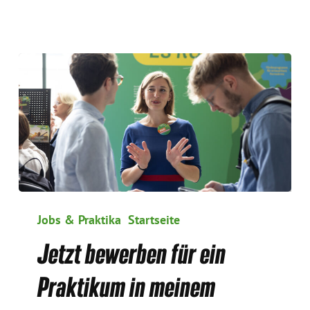
Jetzt
bewerben
Jobs & Praktika
Startseite
für
Jetzt bewerben für ein
ein
Praktikum
Praktikum in meinem
in
meinem