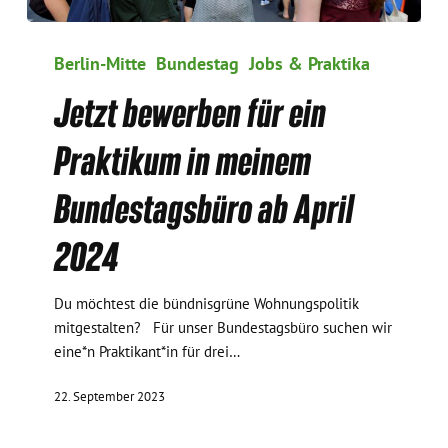
Jetzt
bewerben
Berlin-Mitte
Bundestag
Jobs & Praktika
für
Jetzt bewerben für ein
ein
Praktikum
Praktikum in meinem
in
meinem
Bundestagsbüro ab April
Bundestagsbüro
ab
2024
April
2024
Du möchtest die bündnisgrüne Wohnungspolitik
mitgestalten? Für unser Bundestagsbüro suchen wir
eine*n Praktikant*in für drei…
22. September 2023