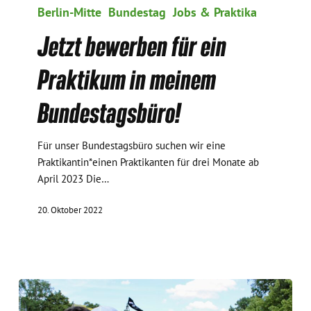
bewerben
Berlin-Mitte
Bundestag
Jobs & Praktika
für
Jetzt bewerben für ein
ein
Praktikum
Praktikum in meinem
in
meinem
Bundestagsbüro!
Bundestagsbüro!
Für unser Bundestagsbüro suchen wir eine
Praktikantin*einen Praktikanten für drei Monate ab
April 2023 Die…
20. Oktober 2022