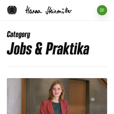
Skip
Menu
to
main
content
Category
Jobs & Praktika