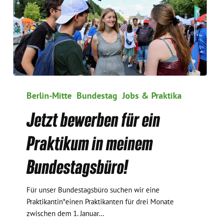
Jetzt
bewerben
Berlin-Mitte
Bundestag
Jobs & Praktika
für
Jetzt bewerben für ein
ein
Praktikum
Praktikum in meinem
in
meinem
Bundestagsbüro!
Bundestagsbüro!
Für unser Bundestagsbüro suchen wir eine
Praktikantin*einen Praktikanten für drei Monate
zwischen dem 1. Januar…