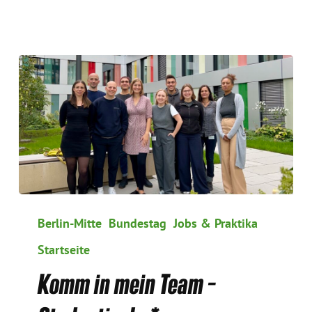
Komm
in
Berlin-Mitte
Bundestag
Jobs & Praktika
mein
Startseite
Team
–
Komm in mein Team –
Studentische*r
Mitarbeiter*in