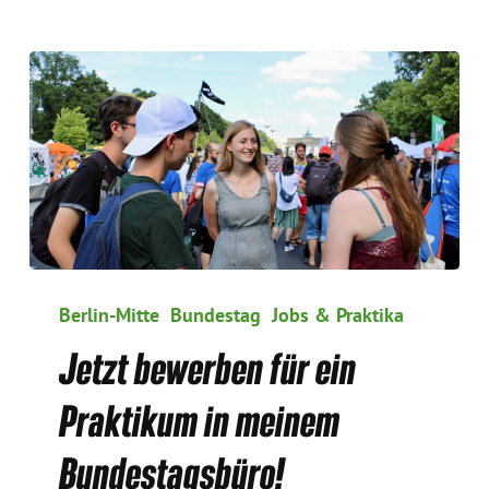
Jetzt
bewerben
Berlin-Mitte
Bundestag
Jobs & Praktika
für
Jetzt bewerben für ein
ein
Praktikum
Praktikum in meinem
in
meinem
Bundestagsbüro!
Bundestagsbüro!