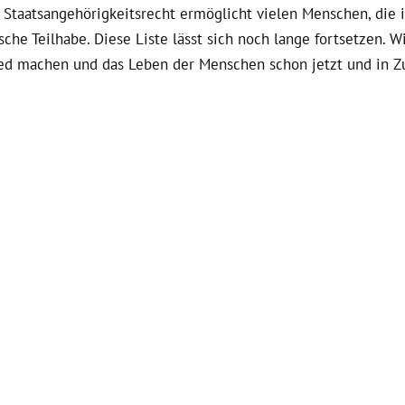
e Staatsangehörigkeitsrecht ermöglicht vielen Menschen, die 
che Teilhabe. Diese Liste lässt sich noch lange fortsetzen. W
ed machen und das Leben der Menschen schon jetzt und in Zu
Robert an der Spitze.
Wir machen ein Angebot an alle, die an 
llschaft glauben – und die für ein friedliches und freiheitlic
nd entschlossener als je zuvor. Das wird nicht immer einfach
Zeit aktiv zu werden –
und genau deshalb möchte ich mit eure
estag für dauerhaft bezahlbaren Wohnraum und für einen Woh
orientiert.
Erste Schritte für mehr bezahlbaren und klimager
otz Bremsklotz-FDP habe ich erfolgreich die Erhöhung des Wo
en und Vermieter*innen aufgeteilt. Und ich habe die Einfüh
ämpft – Wirklichkeit werden lassen.