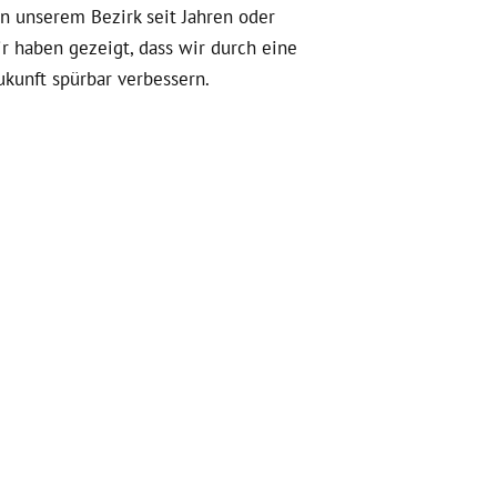
in unserem Bezirk seit Jahren oder
ir haben gezeigt, dass wir durch eine
kunft spürbar verbessern.
eine klimaneutrale Zukunft in einer
hes Europa einstehen. Lasst uns
 sein, aber statt sich
r Unterstützung noch einmal antreten!
nungsmarkt, der sich an den
echten Wohnraum sind wir in der
hngelds verhandelt. Wir haben die
rung der Neuen Wohngemeinnützigkeit