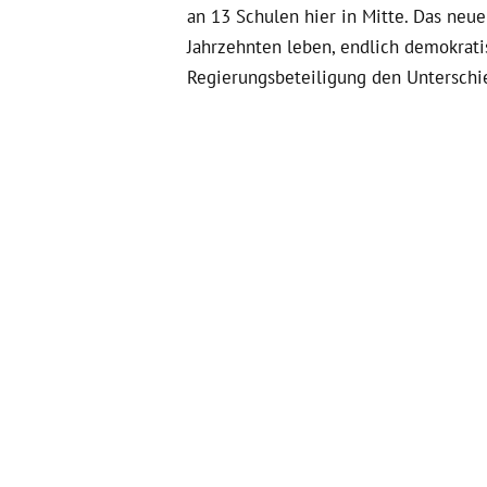
an 13 Schulen hier in Mitte. Das neu
Jahrzehnten leben, endlich demokratis
Regierungsbeteiligung den Unterschi
Diesen Weg will ich weitergehen, mit 
sozial gerechten und vielfältigen Gese
gemeinsam diese Stimme sein, klarer u
zurückzuziehen, ist gerade jetzt die 
Wohnungspolitik mit Breitenwirkung
Seit drei Jahren kämpfe ich im Bund
Menschen und ihren Lebensrealitäten 
Ampel-Koalition bereits gegangen.
Tr
CO2-Kosten fair zwischen Mieter*inn
– 10 Jahre haben wir Grüne dafür gek