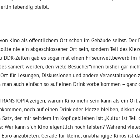
erlin lebendig bleibt.
e von Kino als öffentlichem Ort schon im Gebäude selbst. De
llte nie ein abgeschlossener Ort sein, sondern Teil des Kiez
zu DDR-Zeiten gab es sogar mal einen Friseurwettbewerb im Ki
des saniert werden, den viele Besucher*innen bisher gar ni
 Ort für Lesungen, Diskussionen und andere Veranstaltungen z
n man auch einfach so auf einen Drink vorbeikommen – ganz o
RANSTOPIA zeigen, warum Kino mehr sein kann als ein Ort z
mmen, noch auf einen Drink oder Mezze bleiben, diskutiere
 Satz, der mir seitdem im Kopf geblieben ist:
„Kultur ist Teil
: Wer kann sich Kino eigentlich noch leisten? Während viele
 Euro anzubieten. Gerade für kleine, unabhängige Kinos ist da