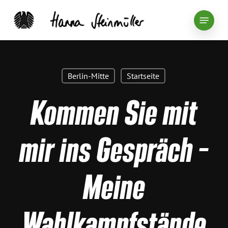
Skip
Menu
to
main
content
Berlin-Mitte
Startseite
Kommen Sie mit
mir ins Gespräch –
Meine
Wahlkampfstände