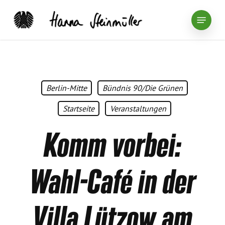
Skip
Menu
to
main
content
Berlin-Mitte
Bündnis 90/Die Grünen
Startseite
Veranstaltungen
Komm vorbei:
Wahl-Café in der
Villa Lützow am