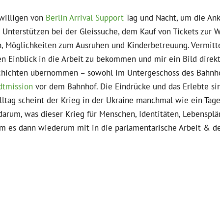
iwilligen von
Berlin Arrival Support
Tag und Nacht, um die A
nterstützen bei der Gleissuche, dem Kauf von Tickets zur W
n, Möglichkeiten zum Ausruhen und Kinderbetreuung. Vermitt
n Einblick in die Arbeit zu bekommen und mir ein Bild direkt
hichten übernommen – sowohl im Untergeschoss des Bahnhofs
dtmission
vor dem Bahnhof. Die Eindrücke und das Erlebte sin
lltag scheint der Krieg in der Ukraine manchmal wie ein Ta
t darum, was dieser Krieg für Menschen, Identitäten, Lebenspl
 um es dann wiederum mit in die parlamentarische Arbeit & d
assbar gute und wichtige Arbeit. Aber sie brauchen – gerad
rsonen, die weiterhin vor Ort mithelfen, durch Geld- und Sac
uren vor Ort etabliert werden, die Freiwilligen müssen auch 
 An eben jener politischen Unterstützung für Berlin Arrival 
ellen einzubringen und zwischen Verantwortlichen zu vermitte