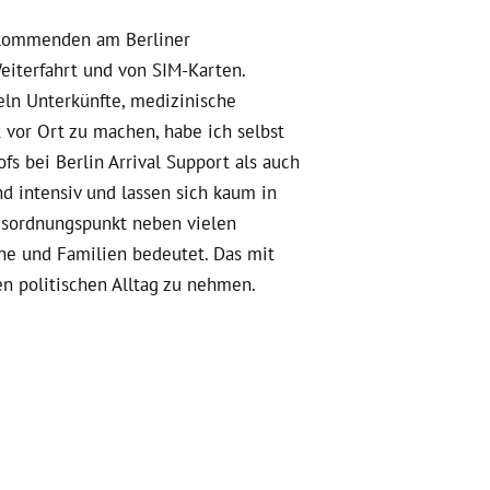
nkommenden am Berliner
eiterfahrt und von SIM-Karten.
eln Unterkünfte, medizinische
 vor Ort zu machen, habe ich selbst
 bei Berlin Arrival Support als auch
d intensiv und lassen sich kaum in
gesordnungspunkt neben vielen
äne und Familien bedeutet. Das mit
en politischen Alltag zu nehmen.
e nach zwei Monaten durchgehendem
hspenden und auch politisch. Es
in Absprachen mit einbezogen und in
Support arbeite ich derzeit, versuche
ln. Falls ihr selber am Bahnhof aktiv