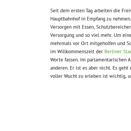
Seit dem ersten Tag arbeiten die Fre
Hauptbahnhof in Empfang zu nehmen. U
Versorgen mit Essen, Schutzbereiche
Versorgung und so viel mehr. Um eine
mehrmals vor Ort mitgeholfen und Sc
im Willkommenszelt der
Berliner Sta
Worte fassen. Im parlamentarischen A
anderen. Er ist es aber nicht. Es geh
voller Wucht zu erleben ist wichtig,
Die Helfer*innen vor Ort leisten unf
Einsatz – dringend Support: Durch Pe
müssen nicht nur langfristige Strukt
ihren Forderungen unterstützt werden.
ihre Forderungen an den richtigen St